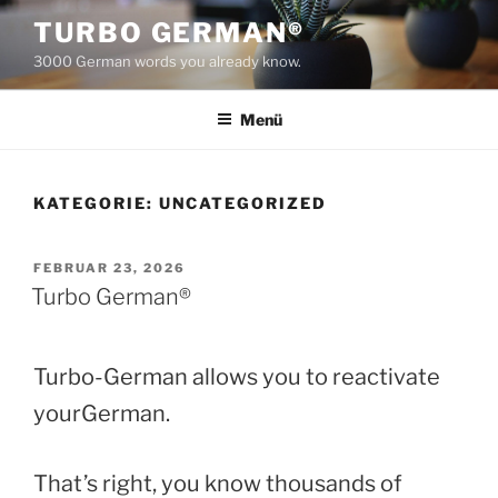
Zum
TURBO GERMAN®
Inhalt
3000 German words you already know.
springen
Menü
KATEGORIE:
UNCATEGORIZED
VERÖFFENTLICHT
FEBRUAR 23, 2026
AM
Turbo German®
Turbo-German allows you to reactivate
yourGerman.
That’s right, you know thousands of